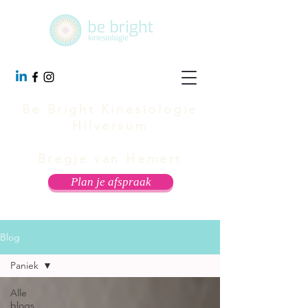
Be Bright Kinesiologie
Hilversum
Bregje van Hemert
Plan je afspraak
Blog
Paniek
Alle
blogs