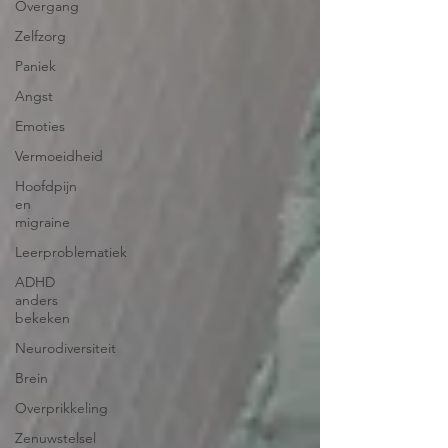
Overgang
Zelfzorg
Paniek
Angst
Emoties
Vermoeidheid
Hoofdpijn
en
migraine
Leerproblematiek
ADHD
anders
bekeken
Neurodiversiteit
Brein
Overprikkeling
Zenuwstelsel