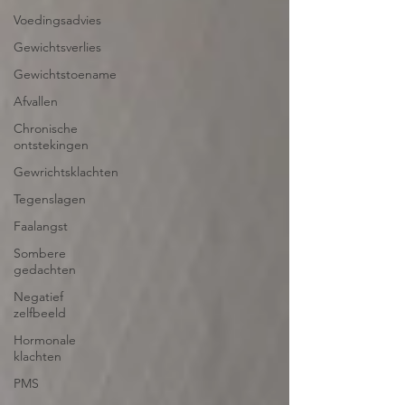
Voedingsadvies
Gewichtsverlies
Gewichtstoename
Afvallen
Chronische
ontstekingen
Gewrichtsklachten
Tegenslagen
Faalangst
Sombere
gedachten
Negatief
zelfbeeld
Hormonale
klachten
PMS