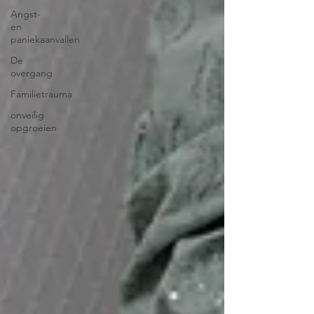
Angst-
en
paniekaanvallen
De
overgang
Familietrauma
onveilig
opgroeien