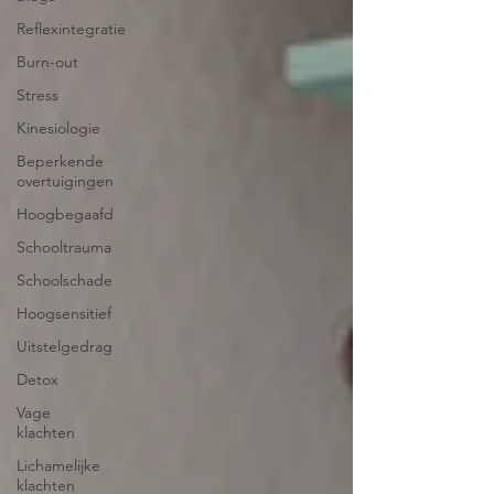
Reflexintegratie
Burn-out
Stress
Kinesiologie
Beperkende
overtuigingen
Hoogbegaafd
Schooltrauma
Schoolschade
Hoogsensitief
Uitstelgedrag
Detox
Vage
klachten
Lichamelijke
klachten