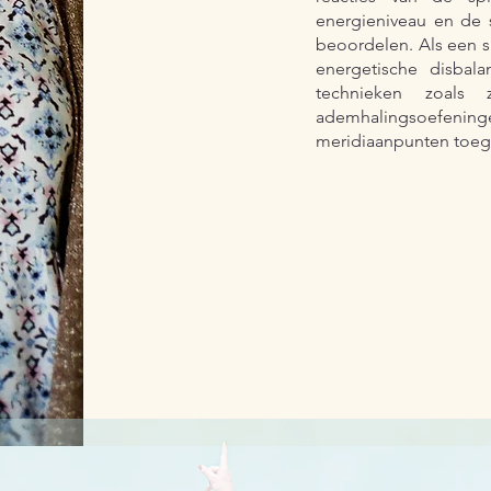
energieniveau en de s
beoordelen. Als een sp
energetische disbala
technieken zoals z
ademhalingsoefen
meridiaanpunten toege