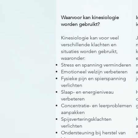
Waarvoor kan kinesiologie
I
worden gebruikt?
Kinesiologie kan voor veel
J
verschillende klachten en
m
situaties worden gebruikt,
k
waaronder:
e
Stress en spanning verminderen
Emotioneel welzijn verbeteren
Fysieke pijn en spierspanning
j
verlichten
Slaap- en energieniveau
H
verbeteren
d
Concentratie- en leerproblemen
aanpakken
Spijsverteringsklachten
H
verlichten
a
Ondersteuning bij herstel van