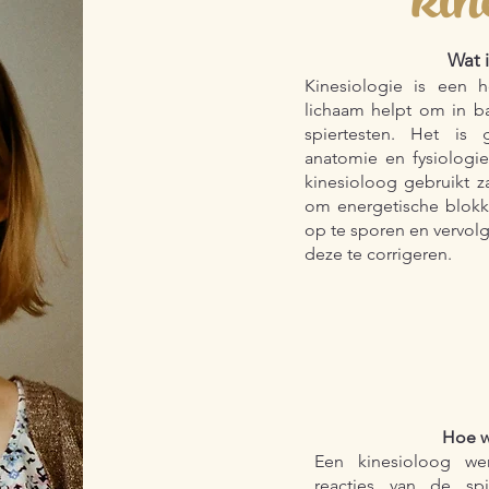
kin
Wat i
Kinesiologie is een h
lichaam helpt om in b
spiertesten. Het is
anatomie en fysiologi
kinesioloog gebruikt z
om energetische blokka
op te sporen en vervol
deze te corrigeren.
Hoe w
Een kinesioloog wer
reacties van de sp