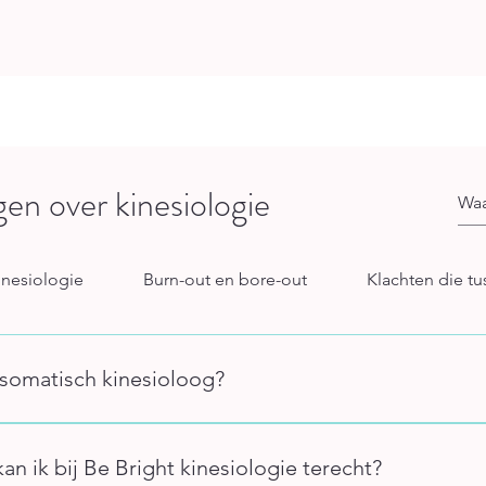
en over kinesiologie
inesiologie
Burn-out en bore-out
Klachten die tu
somatisch kinesioloog?
oloog kijkt naar de samenhang tussen je lichaam en geest. Geen
aar jouw systeem vastloopt: door stress, oude emoties, of een 
an ik bij Be Bright kinesiologie terecht?