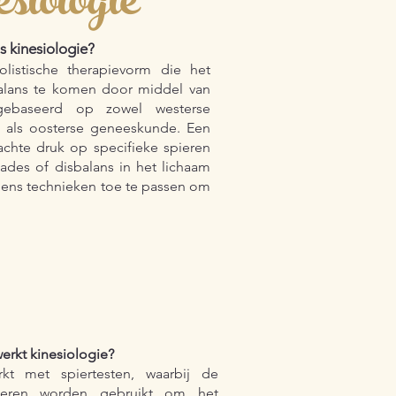
esiologie
s kinesiologie?
olistische therapievorm die het
alans te komen door middel van
 gebaseerd op zowel westerse
e als oosterse geneeskunde. Een
achte druk op specifieke spieren
des of disbalans in het lichaam
gens technieken toe te passen om
erkt kinesiologie?
kt met spiertesten, waarbij de
ieren worden gebruikt om het