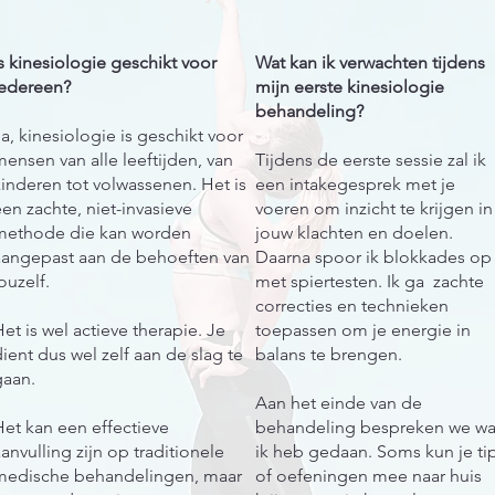
s kinesiologie geschikt voor
Wat kan ik verwachten tijdens
iedereen?
mijn eerste kinesiologie
behandeling?
a, kinesiologie is geschikt voor
ensen van alle leeftijden, van
Tijdens de eerste sessie zal ik
inderen tot volwassenen. Het is
een intakegesprek met je
en zachte, niet-invasieve
voeren om inzicht te krijgen in
methode die kan worden
jouw klachten en doelen.
aangepast aan de behoeften van
Daarna spoor ik blokkades o
ouzelf.
met spiertesten. Ik ga zachte
correcties en technieken
et is wel actieve therapie. Je
toepassen om je energie in
ient dus wel zelf aan de slag te
balans te brengen.
gaan.
Aan het einde van de
et kan een effectieve
behandeling bespreken we wa
anvulling zijn op traditionele
ik heb gedaan. Soms kun je ti
medische behandelingen, maar
of oefeningen mee naar huis