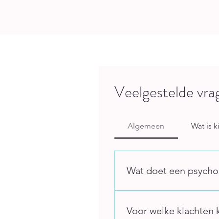
Veelgestelde vrag
Algemeen
Wat is k
Wat doet een psycho
Een psychosomatisch kinesi
spiertesten onderzoek ik w
Voor welke klachten k