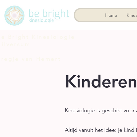
Home
Kines
Be Bright Kinesiologie
Hilversum
Bregje van Hemert
Kinderen
Kinesiologie is geschikt voor a
Altijd vanuit het idee: je kin