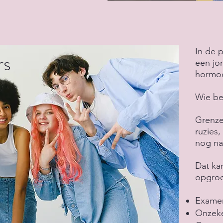
In de 
rs
een jo
hormoo
Wie ben
Grenze
ruzies,
nog na
Dat kan
opgroe
Examen
Onzeke