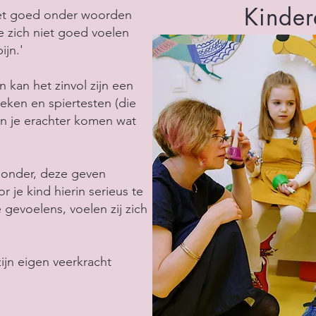
Kinder
iet goed onder woorden
e zich niet goed voelen
ijn.'
n kan het zinvol zijn een
eken en spiertesten (die
un je erachter komen wat
s onder, deze geven
or je kind hierin serieus te
gevoelens, voelen zij zich
zijn eigen veerkracht