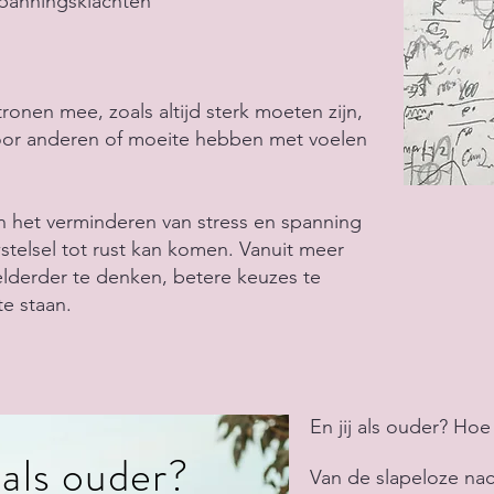
spanningsklachten
onen mee, zoals altijd sterk moeten zijn,
oor anderen of moeite hebben met voelen
n het verminderen van stress en spanning
stelsel tot rust kan komen. Vanuit meer
helderder te denken, betere keuzes te
te staan.
En jij als ouder? Hoe
j als ouder?
Van de slapeloze nac