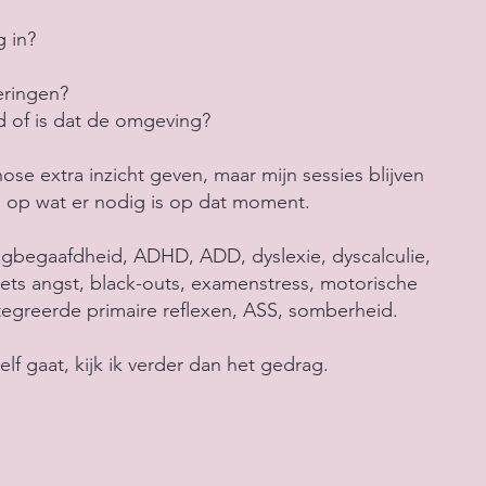
?
g in?
eringen?
d of is dat de omgeving?
ose extra inzicht geven, maar mijn sessies blijven
 op wat er nodig is op dat moment.
ogbegaafdheid, ADHD, ADD, dyslexie, dyscalculie,
ets angst, black-outs, examenstress, motorische
tegreerde primaire reflexen, ASS, somberheid.
lf gaat, kijk ik verder dan het gedrag.