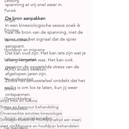
Zelfzorg
spanning er vrij snel weer in.
Paniek
De bron aanpakken
Angst
In een kinesiologische sessie zoek ik 
Emoties
naar de bron van de spanning, niet de 
spier, maar het signaal dat de spier 
Vermoeidheid
aanspant.
Hoofdpijn en migraine
Dat kan oud zijn. Het kan iets zijn wat je 
Leerproblematiek
allang vergeten was. Het kan ook 
gewoon de opgetelde stress van de 
ADHD anders bekeken
afgelopen jaren zijn.
Neurodiversiteit
Zodra het zenuwstelsel ontdekt dat het 
veilig is om los te laten, kun jij weer 
Brein
ontspannen.
Overprikkeling
altijd moe en futloos
Stress en burn-out behandeling
Zenuwstelsel
Onverwerkte emoties kinesiologie
Angst- en paniekaanvallen
Stressgerelateerde hoofdpijn
altijd aan staan
alert zijn
Migraine en hoofdpijn behandelen
De overgang