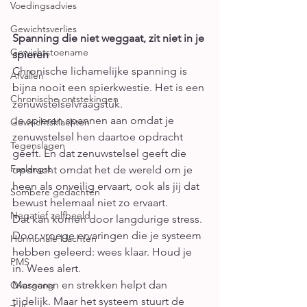
Voedingsadvies
Gewichtsverlies
Spanning die niet weggaat, zit niet in je 
Gewichtstoename
spieren
Chronische lichamelijke spanning is 
Afvallen
bijna nooit een spierkwestie. Het is een 
Chronische ontstekingen
zenuwstelselvraagstuk.
Je spieren spannen aan omdat je 
Gewrichtsklachten
zenuwstelsel hen daartoe opdracht 
Tegenslagen
geeft. En dat zenuwstelsel geeft die 
Faalangst
opdracht omdat het de wereld om je 
heen als onveilig ervaart, ook als jij dat 
Sombere gedachten
bewust helemaal niet zo ervaart.
Negatief zelfbeeld
Dat kan komen door langdurige stress. 
Door vroege ervaringen die je systeem 
Hormonale klachten
hebben geleerd: wees klaar. Houd je 
PMS
in. Wees alert.
Masseren en strekken helpt dan 
Overgang
tijdelijk. Maar het systeem stuurt de 