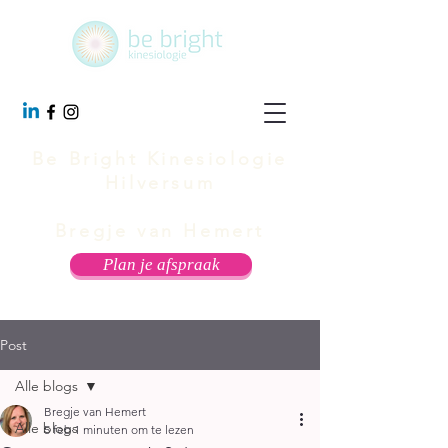
Be Bright Kinesiologie
Hilversum
Bregje van Hemert
Plan je afspraak
Post
Alle blogs
Bregje van Hemert
Alle blogs
5 feb
1 minuten om te lezen