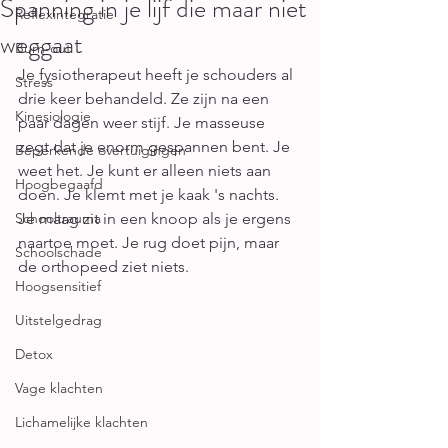
Spanning in je lijf die maar niet
Reflexintegratie
weggaat
Burn-out
Je fysiotherapeut heeft je schouders al 
Stress
drie keer behandeld. Ze zijn na een 
Kinesiologie
paar dagen weer stijf. Je masseuse 
zegt dat je enorm gespannen bent. Je 
Beperkende overtuigingen
weet het. Je kunt er alleen niets aan 
Hoogbegaafd
doen. Je klemt met je kaak 's nachts. 
Schooltrauma
Je maag zit in een knoop als je ergens 
naartoe moet. Je rug doet pijn, maar 
Schoolschade
de orthopeed ziet niets.
Hoogsensitief
Uitstelgedrag
Detox
Vage klachten
Lichamelijke klachten