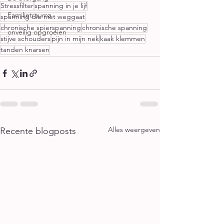
Stressfilter
spanning in je lijf
Familietrauma
spanning die niet weggaat
chronische spierspanning
chronische spanning
onveilig opgroeien
stijve schouders
pijn in mijn nek
kaak klemmen
tanden knarsen
Alles weergeven
Recente blogposts