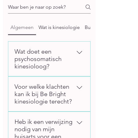
Algemeen
Wat is kinesiologie
Burn-out en bore-out
Wat doet een
psychosomatisch
kinesioloog?
Een psychosomatisch
Voor welke klachten
kinesioloog kijkt naar de
kan ik bij Be Bright
samenhang tussen je lichaam
kinesiologie terecht?
en geest. Geen klacht staat op
zichzelf. Via spiertesten
In mijn praktijk Be Bright
onderzoek ik waar jouw
Heb ik een verwijzing
Kinesiologie in Hilversum help
systeem vastloopt: door stress,
nodig van mijn
ik mensen met stress, burn-out,
oude emoties, of een
huisarts voor een
bore-out, vermoeidheid, angst,