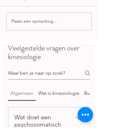
Plaats een opmerking...
Altijd moe, maar de dokter
Drie primaire refle
vindt niets
bepalen hoe jij je v
hechting- angstve
en Mororeflex
Veelgestelde vragen over
kinesiologie
Algemeen
Wat is kinesiologie
Burn-out en bore-out
Wat doet een
psychosomatisch
kinesioloog?