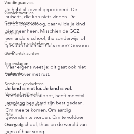
Voedingsadvies
Je hebt al zoveel geprobeerd. De 
Gewichtsverlies
huisarts, die kon niets vinden. De 
Gewichtstoename
schoolpsycholoog, daar wilde je kind 
niet meer heen. Misschien de GGZ, 
Afvallen
een andere school, thuisonderwijs, of 
Chronische ontstekingen
gewoon helemaal niets meer? Gewoon 
rust?
Gewrichtsklachten
Tegenslagen
Maar ergens weet je: dit gaat ook niet 
Faalangst
vanzelf over met rust.
Sombere gedachten
Je kind is niet lui. Je kind is vol.
Negatief zelfbeeld
Een kind dat vastloopt, heeft meestal 
jarenlang heel hard zijn best gedaan. 
Hormonale klachten
Om mee te komen. Om aardig 
PMS
gevonden te worden. Om te voldoen 
aan wat school, thuis en de wereld van 
Overgang
hem of haar vroeg.