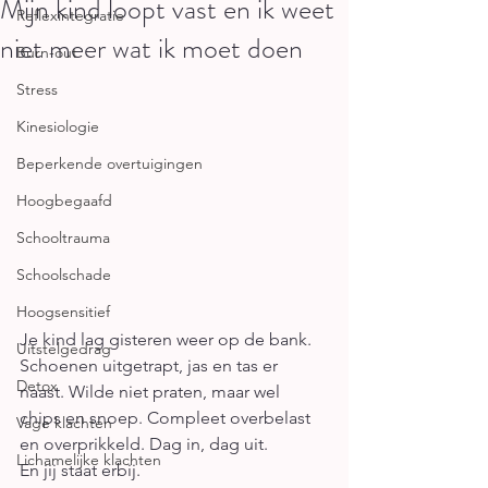
Mijn kind loopt vast en ik weet
Reflexintegratie
niet meer wat ik moet doen
Burn-out
Stress
Kinesiologie
Beperkende overtuigingen
Hoogbegaafd
Schooltrauma
Schoolschade
Hoogsensitief
Je kind lag gisteren weer op de bank. 
Uitstelgedrag
Schoenen uitgetrapt, jas en tas er 
Detox
naast. Wilde niet praten, maar wel 
chips en snoep. Compleet overbelast 
Vage klachten
en overprikkeld. Dag in, dag uit. 
Lichamelijke klachten
En jij staat erbij.