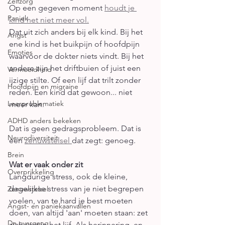
Zelfzorg
Op een gegeven moment 
houdt je 
Paniek
kind het niet meer vol.
Dat uit zich anders bij elk kind. Bij het 
Angst
ene kind is het buikpijn of hoofdpijn 
Emoties
waarvoor de dokter niets vindt. Bij het 
andere zijn het driftbuien of juist een 
Vermoeidheid
ijzige stilte. Of een lijf dat trilt zonder 
Hoofdpijn en migraine
reden. Een kind dat gewoon... niet 
Leerproblematiek
meer kan.
ADHD anders bekeken
Dat is geen gedragsprobleem. Dat is 
Neurodiversiteit
een 
zenuwstelsel 
dat zegt: genoeg.
Brein
Wat er vaak onder zit
Overprikkeling
Langdurige stress, ook de kleine, 
dagelijkse stress van je niet begrepen 
Zenuwstelsel
voelen, van te hard je best moeten 
Angst- en paniekaanvallen
doen, van altijd 'aan' moeten staan: zet 
De overgang
zich vast in het lijf. Als herinnering, en 