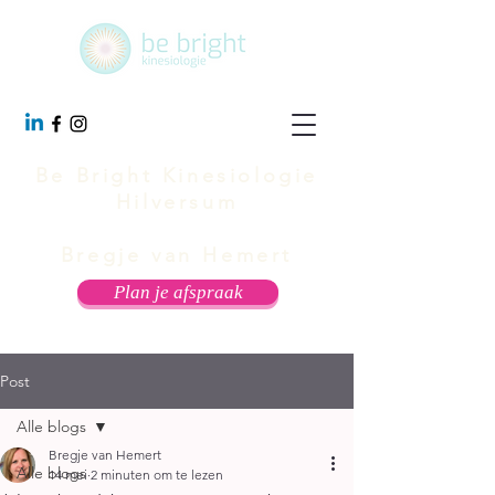
Be Bright Kinesiologie
Hilversum
Bregje van Hemert
Plan je afspraak
Post
Alle blogs
Bregje van Hemert
Alle blogs
14 mei
2 minuten om te lezen